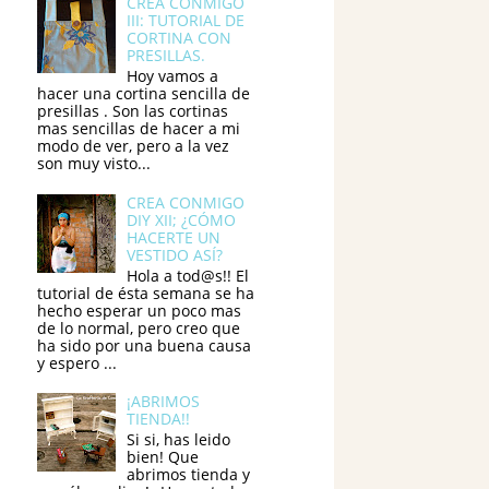
CREA CONMIGO
III: TUTORIAL DE
CORTINA CON
PRESILLAS.
Hoy vamos a
hacer una cortina sencilla de
presillas . Son las cortinas
mas sencillas de hacer a mi
modo de ver, pero a la vez
son muy visto...
CREA CONMIGO
DIY XII; ¿CÓMO
HACERTE UN
VESTIDO ASÍ?
Hola a tod@s!! El
tutorial de ésta semana se ha
hecho esperar un poco mas
de lo normal, pero creo que
ha sido por una buena causa
y espero ...
¡ABRIMOS
TIENDA!!
Si si, has leido
bien! Que
abrimos tienda y