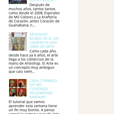
Después de
muchos años, tantos tantos
como desde el 2008, Espirales
de Mil Colores y La Kraftería
de Corazón, antes Corazón de
Guanábana, n...
ARTESHOP
BILBAO 2016. UN
COMERCIO UNA
OBRA DE ARTE
Como cada año,
desde hace ya 6 años, el arte
llega a los comercios de la
mano de Arteshop. El Arte es
un concepto muy ambiguo
que casi siem...
CREA CONMIGO
DIY VIII;
COSIENDO
SOLIDARIDAD
KIMOKAP
El tutorial que vamos
aprender esta semana tiene
un fin muy bonito. A penas
conocí la semana pasada ésta