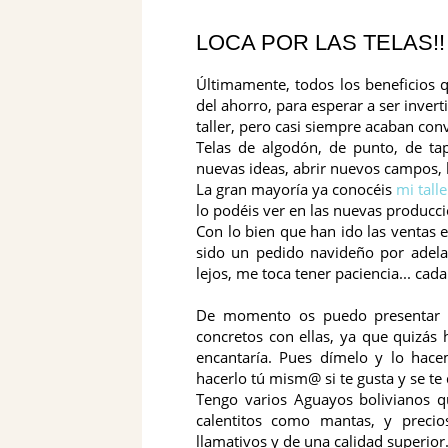
LOCA POR LAS TELAS!!
Últimamente, todos los beneficios 
del ahorro, para esperar a ser inver
taller, pero casi siempre acaban conv
Telas de algodón, de punto, de tapi
nuevas ideas, abrir nuevos campos, 
La gran mayoría ya conocéis
mi talle
lo podéis ver en las nuevas producc
Con lo bien que han ido las ventas 
sido un pedido navideño por adela
lejos, me toca tener paciencia... ca
De momento os puedo presentar a
concretos con ellas, ya que quizás h
encantaría. Pues dímelo y lo hac
hacerlo tú mism@ si te gusta y se te
Tengo varios Aguayos bolivianos 
calentitos como mantas, y precio
llamativos y de una calidad superior