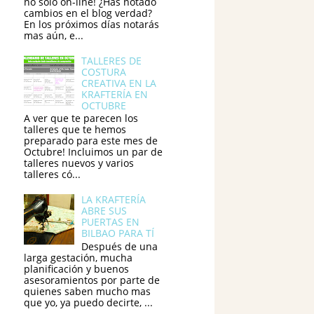
no sólo on-line! ¿Has notado
cambios en el blog verdad?
En los próximos días notarás
mas aún, e...
TALLERES DE
COSTURA
CREATIVA EN LA
KRAFTERÍA EN
OCTUBRE
A ver que te parecen los
talleres que te hemos
preparado para este mes de
Octubre! Incluimos un par de
talleres nuevos y varios
talleres có...
LA KRAFTERÍA
ABRE SUS
PUERTAS EN
BILBAO PARA TÍ
Después de una
larga gestación, mucha
planificación y buenos
asesoramientos por parte de
quienes saben mucho mas
que yo, ya puedo decirte, ...