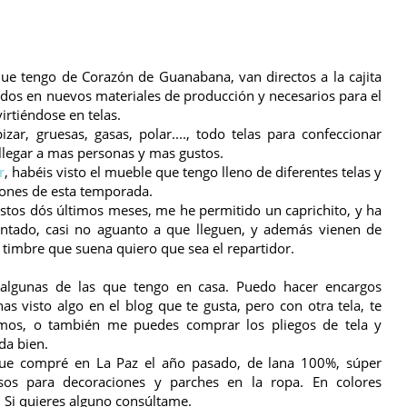
que tengo de Corazón de Guanabana, van directos a la cajita
tidos en nuevos materiales de producción y necesarios para el
irtiéndose en telas.
zar, gruesas, gasas, polar...., todo telas para confeccionar
llegar a mas personas y mas gustos.
r
, habéis visto el mueble que tengo lleno de diferentes telas y
iones de esta temporada.
estos dós últimos meses, me he permitido un caprichito, y ha
ntado, casi no aguanto a que lleguen, y además vienen de
da timbre que suena quiero que sea el repartidor.
lgunas de las que tengo en casa. Puedo hacer encargos
as visto algo en el blog que te gusta, pero con otra tela, te
emos, o también me puedes comprar los pliegos de tela y
 da bien.
que compré en La Paz el año pasado, de lana 100%, súper
sos para decoraciones y parches en la ropa. En colores
. Si quieres alguno consúltame.