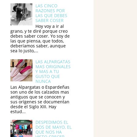
LAS CINCO
RAZONES POR
LAS QUE DEBES
SABER COSER
Hoy voy a ir al
grano, y te diré porque creo
debes saber coser. Yo soy de
las que piensa, que todos,
deberíamos saber, aunque
sea lo justo,...
LAS ALPARGATAS
MAS ORIGINALES
Y MAS A TU
GUSTO QUE
NUNCA
Las Alpargatas o Espardeñas
son uno de los calzados mas
antiguos que se conocen y
sus orígenes se documentan
desde el Siglo XIII. Hay
estud...
DESPEDIMOS EL
DOS DE MAYO, EL
QUE NOS HA
VISTO CRECER...